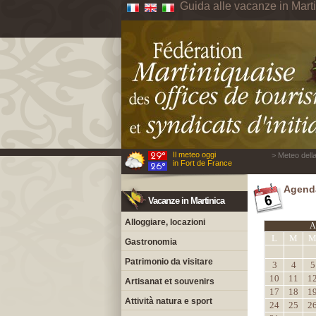
Guida alle vacanze in Mart
Il meteo oggi
> Meteo della
in Fort de France
Agenda
Vacanze in Martinica
Alloggiare, locazioni
A
L
M
Gastronomia
Patrimonio da visitare
3
4
5
10
11
1
Artisanat et souvenirs
17
18
1
Attività natura e sport
24
25
2