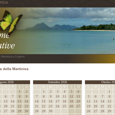
inica
 Martinica a 5 giorni
 della Martinica
gosto 2026
Settembre 2026
Ottobre 20
M
G
V
S
D
L
M
M
G
V
S
D
L
M
M
G
1
2
1
2
3
4
5
6
1
6
7
8
9
7
8
9
10
11
12
13
5
6
7
8
2
13
14
15
16
14
15
16
17
18
19
20
12
13
14
15
9
20
21
22
23
21
22
23
24
25
26
27
19
20
21
22
6
27
28
29
30
28
29
30
26
27
28
29