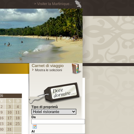
> Visiter la Martinique...
Carnet di viaggio
Mostra le selezioni
26
V
S
D
2
3
4
Tipo di proprietà
9
10
11
Da
16
17
18
23
24
25
30
31
Al