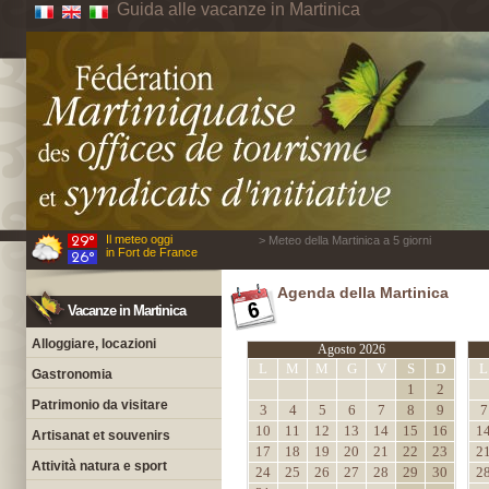
Guida alle vacanze in Martinica
Il meteo oggi
> Meteo della Martinica a 5 giorni
in Fort de France
Agenda della Martinica
Vacanze in Martinica
Alloggiare, locazioni
Agosto 2026
L
M
M
G
V
S
D
L
Gastronomia
1
2
Patrimonio da visitare
3
4
5
6
7
8
9
7
10
11
12
13
14
15
16
1
Artisanat et souvenirs
17
18
19
20
21
22
23
2
Attività natura e sport
24
25
26
27
28
29
30
2