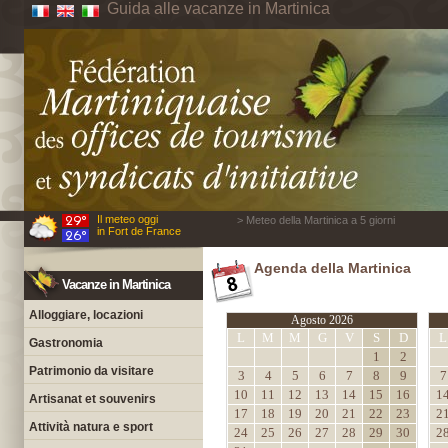
Guida alle vacanze in Martinica
Il meteo oggi
> Meteo della Martinica a 5 giorni
in Fort de France
Agenda della Martinica
Vacanze in Martinica
Alloggiare, locazioni
Agosto 2026
L
M
M
G
V
S
D
L
Gastronomia
1
2
Patrimonio da visitare
3
4
5
6
7
8
9
7
10
11
12
13
14
15
16
1
Artisanat et souvenirs
17
18
19
20
21
22
23
2
Attività natura e sport
24
25
26
27
28
29
30
2