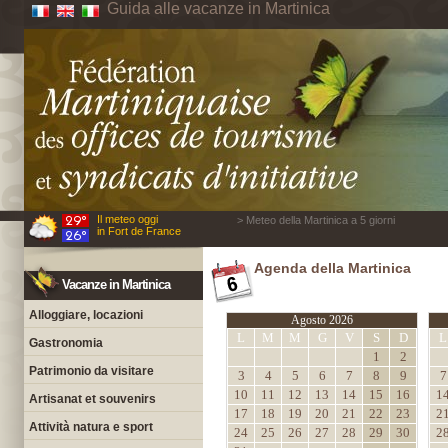
Guida alle vacanze in Martinica
Il meteo oggi
> Meteo della Martinica a 5 giorni
in Fort de France
Agenda della Martinica
Vacanze in Martinica
Alloggiare, locazioni
Agosto 2026
L
M
M
G
V
S
D
L
Gastronomia
1
2
Patrimonio da visitare
3
4
5
6
7
8
9
7
10
11
12
13
14
15
16
1
Artisanat et souvenirs
17
18
19
20
21
22
23
2
Attività natura e sport
24
25
26
27
28
29
30
2