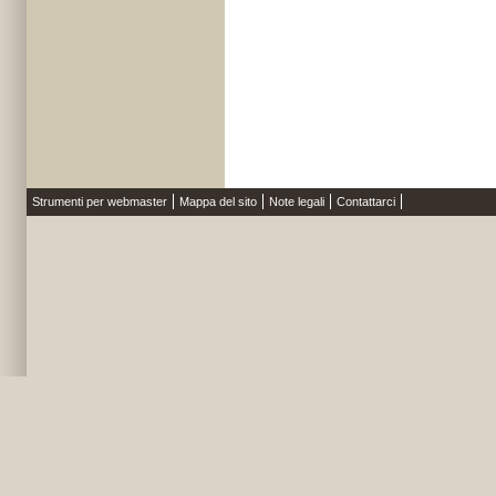
Strumenti per webmaster
Mappa del sito
Note legali
Contattarci