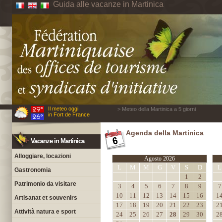
Guida alle vacanze in Martinica
Il meteo oggi
> Meteo della Martinica a 5 giorni
in Fort de France
Agenda della Martinica
Vacanze in Martinica
Alloggiare, locazioni
Agosto 2026
L
M
M
G
V
S
D
L
Gastronomia
1
2
Patrimonio da visitare
3
4
5
6
7
8
9
7
10
11
12
13
14
15
16
1
Artisanat et souvenirs
17
18
19
20
21
22
23
2
Attività natura e sport
24
25
26
27
28
29
30
2