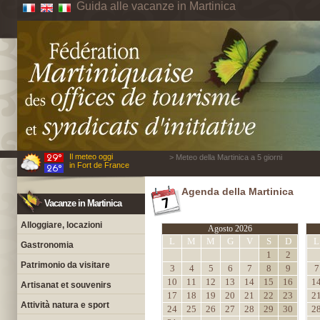
Guida alle vacanze in Martinica
Il meteo oggi
> Meteo della Martinica a 5 giorni
in Fort de France
Agenda della Martinica
Vacanze in Martinica
Alloggiare, locazioni
Agosto 2026
L
M
M
G
V
S
D
L
Gastronomia
1
2
Patrimonio da visitare
3
4
5
6
7
8
9
7
10
11
12
13
14
15
16
1
Artisanat et souvenirs
17
18
19
20
21
22
23
2
Attività natura e sport
24
25
26
27
28
29
30
2