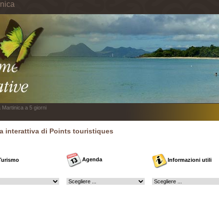
inica
 Martinica a 5 giorni
 interattiva di Points touristiques
Agenda
Turismo
Informazioni utili