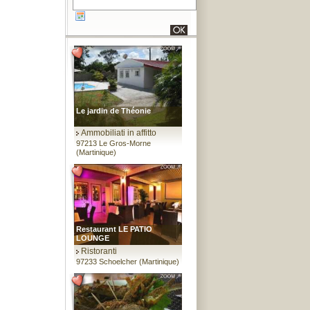
Le jardin de Théonie
Ammobiliati in affitto
97213 Le Gros-Morne
(Martinique)
Restaurant LE PATIO
LOUNGE
Ristoranti
97233 Schoelcher (Martinique)