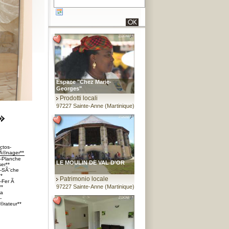
Espace "Chez Marie-
Georges"
Prodotti locali
97227 Sainte-Anne (Martinique)
ctos-
Ã©nager**
s-Planche
LE MOULIN DE VAL D'OR
er**
s-SÃ¨che
*
Patrimonio locale
s-Fer Ã
97227 Sainte-Anne (Martinique)
**
da
-
©rateur**