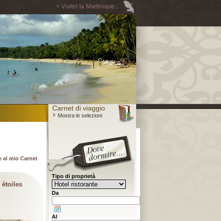
> Visiter la Martinique...
Carnet di viaggio
Mostra le selezioni
 al mio Carnet
Tipo di proprietà
 étoiles
Da
Al