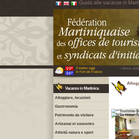
Guida alle vacanze in Mart
Il meteo oggi
> Meteo della
in Fort de France
Allogg
Vacanze in Martinica
Alloggiare, locazioni
Gastronomia
Patrimonio da visitare
Artisanat et souvenirs
Attività natura e sport