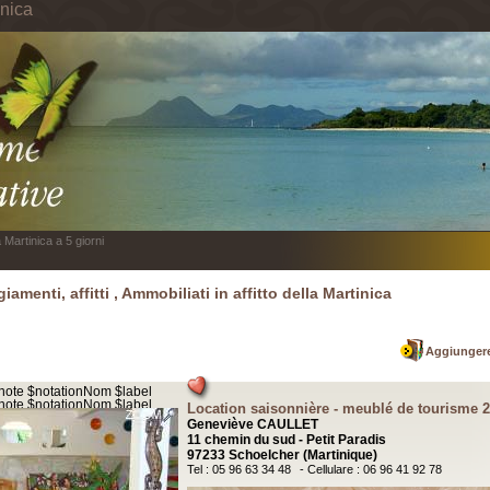
inica
 Martinica a 5 giorni
iamenti, affitti , Ammobiliati in affitto della Martinica
Aggiungere
Location saisonnière - meublé de tourisme 2
Geneviève CAULLET
11 chemin du sud - Petit Paradis
97233 Schoelcher (Martinique)
Tel : 05 96 63 34 48
- Cellulare : 06 96 41 92 78