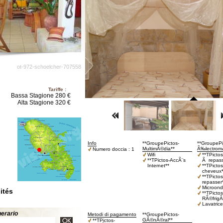
ot-972-schoelcher-707558
Tariffe :
Bassa Stagione 280 €
Alta Stagione 320 €
Info
**GroupePictos-
**GroupePi
MultimÃ©dia**
Ã‰lectrom
Numero doccia : 1
Wifi
**TPicto
**TPictos-AccÃ¨s
Ã repass
Internet**
**TPicto
cheveux*
**TPicto
repasser
Microon
ités
**TPictos
RÃ©frigÃ
Lavatrice
inerario
Metodi di pagamento
**GroupePictos-
GÃ©nÃ©ral**
**TPictos-