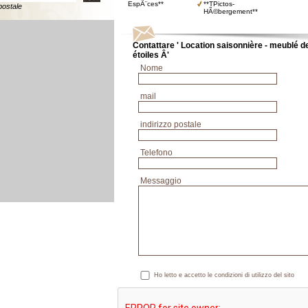
EspÃ¨ces**
**TPictos-
postale
HÃ©bergement**
Contattare ' Location saisonnière - meublé d
étoiles Â'
Nome
mail
indirizzo postale
Telefono
Messaggio
Ho letto e accetto le condizioni di utilizzo del sito