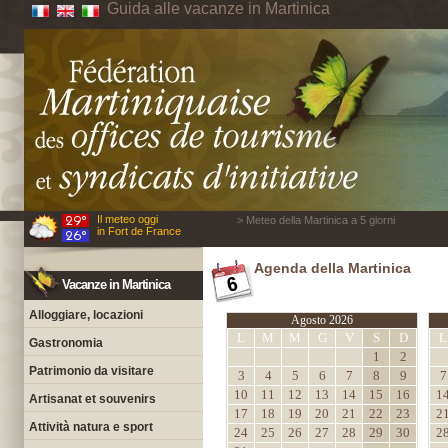
Guida alle vacanze in Martinica
Il meteo oggi
> Meteo della Martinica a 5 giorni
in Fort de France
Agenda della Martinica
Vacanze in Martinica
Alloggiare, locazioni
Agosto 2026
L
M
M
G
V
S
D
L
Gastronomia
1
2
Patrimonio da visitare
3
4
5
6
7
8
9
7
10
11
12
13
14
15
16
1
Artisanat et souvenirs
17
18
19
20
21
22
23
2
Attività natura e sport
24
25
26
27
28
29
30
2