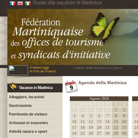
Guida alle vacanze in Martinica
Il meteo oggi
> Meteo della Martinica a 5 giorni
in Fort de France
Agenda della Martinica
Vacanze in Martinica
Alloggiare, locazioni
Agosto 2026
L
M
M
G
V
S
D
L
Gastronomia
1
2
Patrimonio da visitare
3
4
5
6
7
8
9
7
10
11
12
13
14
15
16
1
Artisanat et souvenirs
17
18
19
20
21
22
23
2
Attività natura e sport
24
25
26
27
28
29
30
2