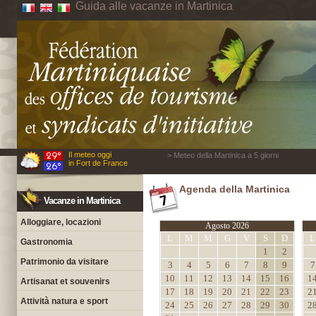
Guida alle vacanze in Martinica
Il meteo oggi
> Meteo della Martinica a 5 giorni
in Fort de France
Agenda della Martinica
Vacanze in Martinica
Alloggiare, locazioni
Agosto 2026
L
M
M
G
V
S
D
L
Gastronomia
1
2
Patrimonio da visitare
3
4
5
6
7
8
9
7
10
11
12
13
14
15
16
1
Artisanat et souvenirs
17
18
19
20
21
22
23
2
Attività natura e sport
24
25
26
27
28
29
30
2