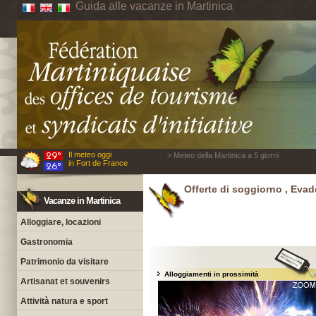
Guida alle vacanze in Martinica
Il meteo oggi
> Meteo della Martinica a 5 giorni
in Fort de France
Offerte di soggiorno , Evade
Vacanze in Martinica
Alloggiare, locazioni
Gastronomia
Patrimonio da visitare
Alloggiamenti in prossimità
Artisanat et souvenirs
Attività natura e sport