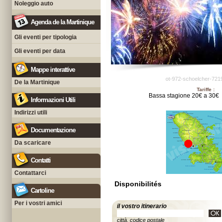
Noleggio auto
Agenda de la Martinique
Gli eventi per tipologia
Gli eventi per data
Mappe interattive
ot-972-schoelcher-721
De la Martinique
Tariffe :
Bassa stagione 20€ a 30€
Informazioni Utili
Indirizzi utili
Documentazione
Da scaricare
Contatti
Contattarci
Disponibilités
Cartoline
Per i vostri amici
il vostro itinerario
città, codice postale