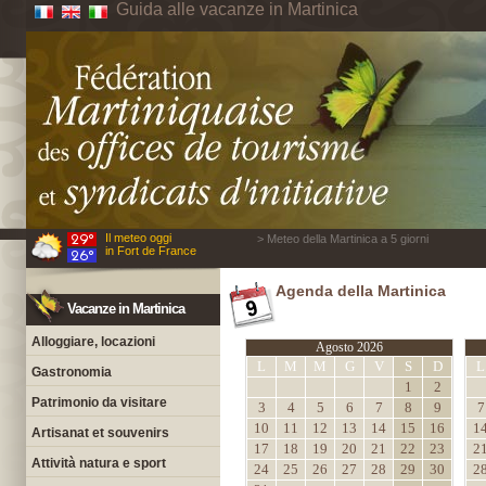
Guida alle vacanze in Martinica
Il meteo oggi
> Meteo della Martinica a 5 giorni
in Fort de France
Agenda della Martinica
Vacanze in Martinica
Alloggiare, locazioni
Agosto 2026
L
M
M
G
V
S
D
L
Gastronomia
1
2
Patrimonio da visitare
3
4
5
6
7
8
9
7
10
11
12
13
14
15
16
1
Artisanat et souvenirs
17
18
19
20
21
22
23
2
Attività natura e sport
24
25
26
27
28
29
30
2