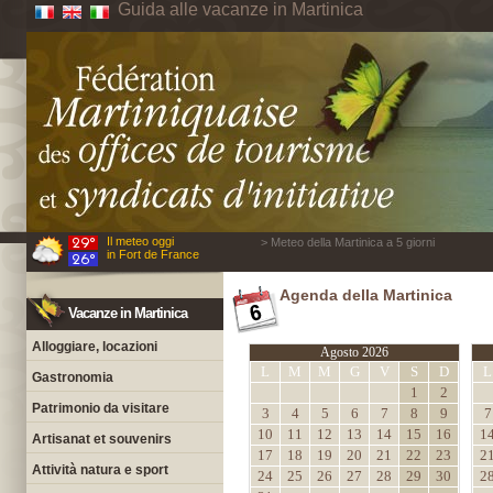
Guida alle vacanze in Martinica
Il meteo oggi
> Meteo della Martinica a 5 giorni
in Fort de France
Agenda della Martinica
Vacanze in Martinica
Alloggiare, locazioni
Agosto 2026
L
M
M
G
V
S
D
L
Gastronomia
1
2
Patrimonio da visitare
3
4
5
6
7
8
9
7
10
11
12
13
14
15
16
1
Artisanat et souvenirs
17
18
19
20
21
22
23
2
Attività natura e sport
24
25
26
27
28
29
30
2