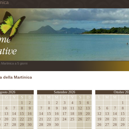
inica
 Martinica a 5 giorni
 della Martinica
gosto 2026
Settembre 2026
Ottobre 20
M
G
V
S
D
L
M
M
G
V
S
D
L
M
M
G
1
2
1
2
3
4
5
6
1
6
7
8
9
7
8
9
10
11
12
13
5
6
7
8
2
13
14
15
16
14
15
16
17
18
19
20
12
13
14
15
9
20
21
22
23
21
22
23
24
25
26
27
19
20
21
22
6
27
28
29
30
28
29
30
26
27
28
29