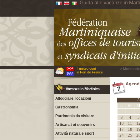
Guida alle vacanze in Mart
Il meteo oggi
> Meteo della
in Fort de France
Agenda
Vacanze in Martinica
Alloggiare, locazioni
A
L
M
Gastronomia
Patrimonio da visitare
3
4
5
10
11
1
Artisanat et souvenirs
17
18
1
Attività natura e sport
24
25
2