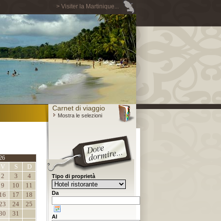
> Visiter la Martinique...
Carnet di viaggio
Mostra le selezioni
26
V
S
D
2
3
4
Tipo di proprietà
9
10
11
Da
16
17
18
23
24
25
30
31
Al