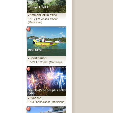
Cottage L'INKA
Ammobiliati in affitto
97217 Les Anses-d'Arlet
(Martinique)
MISS NESS
Sport nautici
97221 Le Carbet (Martinique)
Secrets d'une des plus belles
baies
Evadere ...
97233 Schoelcher (Martinique)