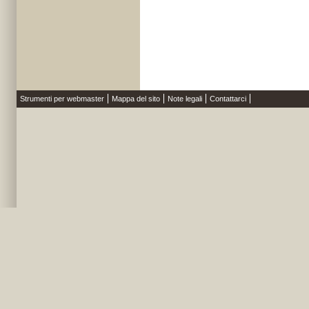
Strumenti per webmaster
Mappa del sito
Note legali
Contattarci