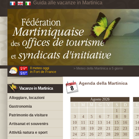
Guida alle vacanze in Martinica
Il meteo oggi
> Meteo della Martinica a 5 giorni
in Fort de France
Agenda della Martinica
Vacanze in Martinica
Alloggiare, locazioni
Agosto 2026
L
M
M
G
V
S
D
L
Gastronomia
1
2
Patrimonio da visitare
3
4
5
6
7
8
9
7
10
11
12
13
14
15
16
1
Artisanat et souvenirs
17
18
19
20
21
22
23
2
Attività natura e sport
24
25
26
27
28
29
30
2