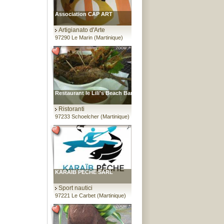
Association CAP ART
Artigianato d'Arte
97290 Le Marin (Martinique)
Restaurant le Lili's Beach Bar
Ristoranti
97233 Schoelcher (Martinique)
KARAIB PECHE SARL
Sport nautici
97221 Le Carbet (Martinique)