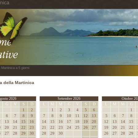
inica
 Martinica a 5 giorni
 della Martinica
gosto 2026
Settembre 2026
Ottobre 20
M
G
V
S
D
L
M
M
G
V
S
D
L
M
M
G
1
2
1
2
3
4
5
6
1
6
7
8
9
7
8
9
10
11
12
13
5
6
7
8
2
13
14
15
16
14
15
16
17
18
19
20
12
13
14
15
9
20
21
22
23
21
22
23
24
25
26
27
19
20
21
22
6
27
28
29
30
28
29
30
26
27
28
29