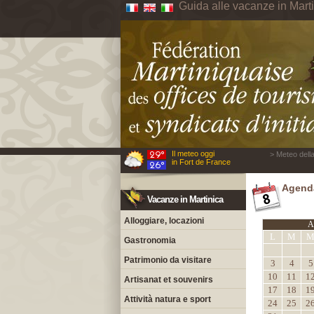
Guida alle vacanze in Mart
Il meteo oggi
> Meteo della
in Fort de France
Agenda
Vacanze in Martinica
Alloggiare, locazioni
A
L
M
Gastronomia
Patrimonio da visitare
3
4
5
10
11
1
Artisanat et souvenirs
17
18
1
Attività natura e sport
24
25
2