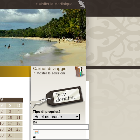
> Visiter la Martinique...
Carnet di viaggio
Mostra le selezioni
26
V
S
D
2
3
4
Tipo di proprietà
9
10
11
Da
16
17
18
23
24
25
30
31
Al