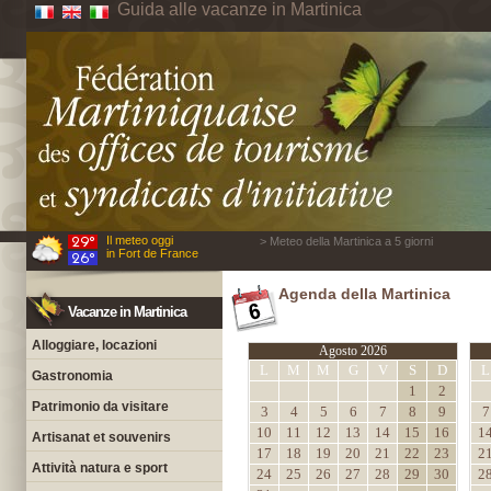
Guida alle vacanze in Martinica
Il meteo oggi
> Meteo della Martinica a 5 giorni
in Fort de France
Agenda della Martinica
Vacanze in Martinica
Alloggiare, locazioni
Agosto 2026
L
M
M
G
V
S
D
L
Gastronomia
1
2
Patrimonio da visitare
3
4
5
6
7
8
9
7
10
11
12
13
14
15
16
1
Artisanat et souvenirs
17
18
19
20
21
22
23
2
Attività natura e sport
24
25
26
27
28
29
30
2