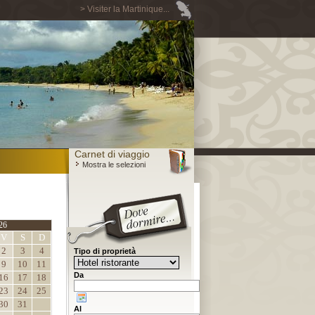
> Visiter la Martinique...
Carnet di viaggio
Mostra le selezioni
26
V
S
D
2
3
4
Tipo di proprietà
9
10
11
Da
16
17
18
23
24
25
30
31
Al