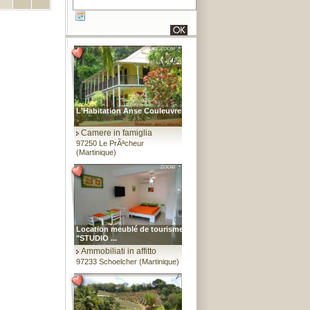
L'Habitation Anse Couleuvre
Camere in famiglia
97250 Le PrÃªcheur
(Martinique)
Location meublé de tourisme
"STUDIO ...
Ammobiliati in affitto
97233 Schoelcher (Martinique)