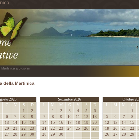
inica
 Martinica a 5 giorni
 della Martinica
gosto 2026
Settembre 2026
Ottobre 20
M
G
V
S
D
L
M
M
G
V
S
D
L
M
M
G
1
2
1
2
3
4
5
6
1
6
7
8
9
7
8
9
10
11
12
13
5
6
7
8
2
13
14
15
16
14
15
16
17
18
19
20
12
13
14
15
9
20
21
22
23
21
22
23
24
25
26
27
19
20
21
22
6
27
28
29
30
28
29
30
26
27
28
29