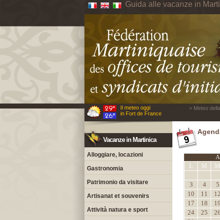
Guida alle vacanze in Mart
Il meteo oggi
> Meteo della
in Fort de France
Agenda
Vacanze in Martinica
Alloggiare, locazioni
A
L
M
Gastronomia
Patrimonio da visitare
3
4
5
10
11
1
Artisanat et souvenirs
17
18
1
Attività natura e sport
24
25
2