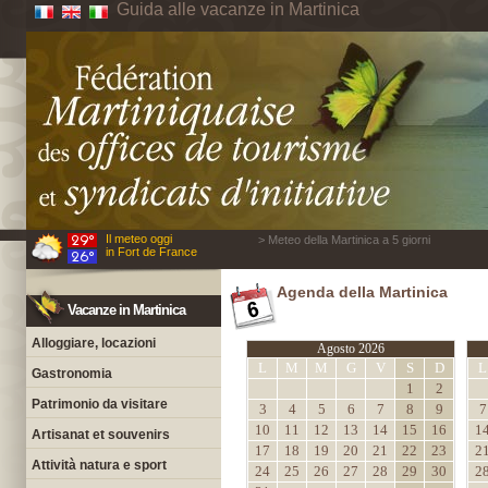
Guida alle vacanze in Martinica
Il meteo oggi
> Meteo della Martinica a 5 giorni
in Fort de France
Agenda della Martinica
Vacanze in Martinica
Alloggiare, locazioni
Agosto 2026
L
M
M
G
V
S
D
L
Gastronomia
1
2
Patrimonio da visitare
3
4
5
6
7
8
9
7
10
11
12
13
14
15
16
1
Artisanat et souvenirs
17
18
19
20
21
22
23
2
Attività natura e sport
24
25
26
27
28
29
30
2