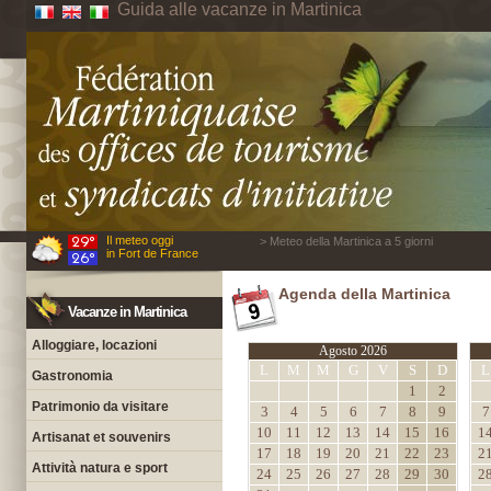
Guida alle vacanze in Martinica
Il meteo oggi
> Meteo della Martinica a 5 giorni
in Fort de France
Agenda della Martinica
Vacanze in Martinica
Alloggiare, locazioni
Agosto 2026
L
M
M
G
V
S
D
L
Gastronomia
1
2
Patrimonio da visitare
3
4
5
6
7
8
9
7
10
11
12
13
14
15
16
1
Artisanat et souvenirs
17
18
19
20
21
22
23
2
Attività natura e sport
24
25
26
27
28
29
30
2