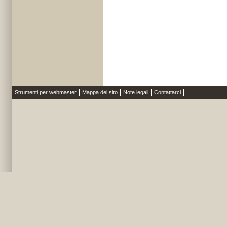
Strumenti per webmaster
Mappa del sito
Note legali
Contattarci