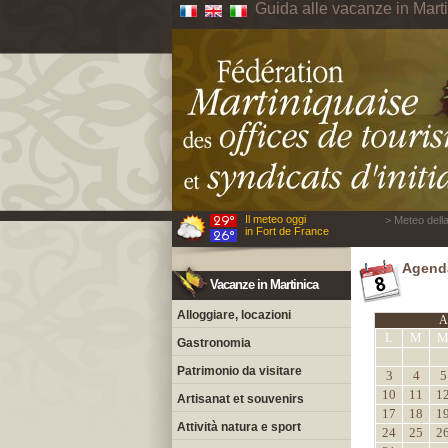
Guida alle vacanze in Mart
Il meteo oggi
> Meteo della
in Fort de France
Agenda
Vacanze in Martinica
Alloggiare, locazioni
A
L
M
Gastronomia
Patrimonio da visitare
3
4
5
10
11
1
Artisanat et souvenirs
17
18
1
Attività natura e sport
24
25
2