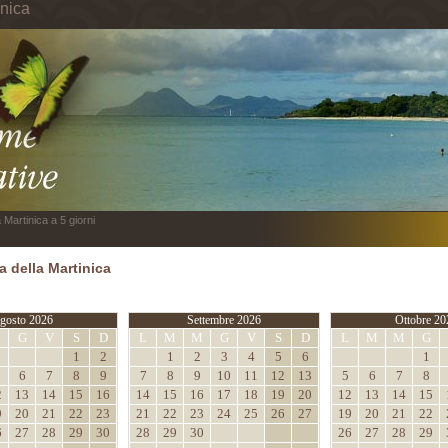
inica
 Martinica a 5 giorni
 della Martinica
gosto 2026
Settembre 2026
Ottobre 20
M
G
V
S
D
L
M
M
G
V
S
D
L
M
M
G
1
2
1
2
3
4
5
6
1
6
7
8
9
7
8
9
10
11
12
13
5
6
7
8
2
13
14
15
16
14
15
16
17
18
19
20
12
13
14
15
9
20
21
22
23
21
22
23
24
25
26
27
19
20
21
22
6
27
28
29
30
28
29
30
26
27
28
29