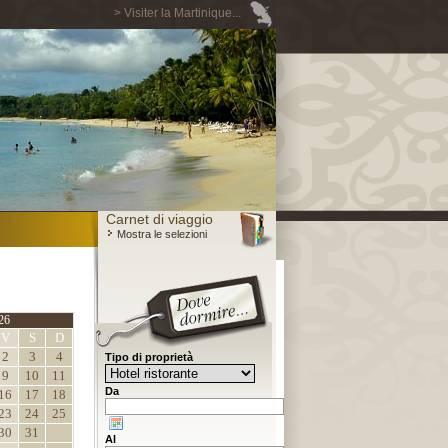
> Visiter la Martinique...
Carnet di viaggio
Mostra le selezioni
26
V
S
D
2
3
4
Tipo di proprietà
9
10
11
Da
16
17
18
23
24
25
30
31
Al