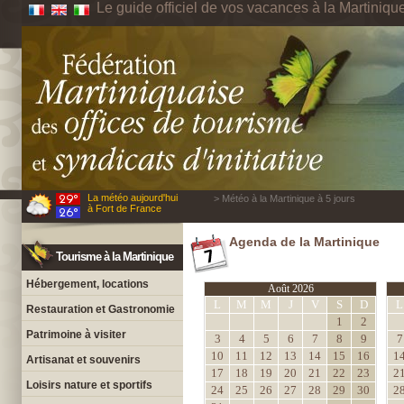
Le guide officiel de vos vacances à la Martiniqu
La météo aujourd'hui
> Météo à la Martinique à 5 jours
à Fort de France
Agenda de la Martinique
Tourisme à la Martinique
Hébergement, locations
Août 2026
L
M
M
J
V
S
D
L
Restauration et Gastronomie
1
2
Patrimoine à visiter
3
4
5
6
7
8
9
7
10
11
12
13
14
15
16
1
Artisanat et souvenirs
17
18
19
20
21
22
23
2
Loisirs nature et sportifs
24
25
26
27
28
29
30
2