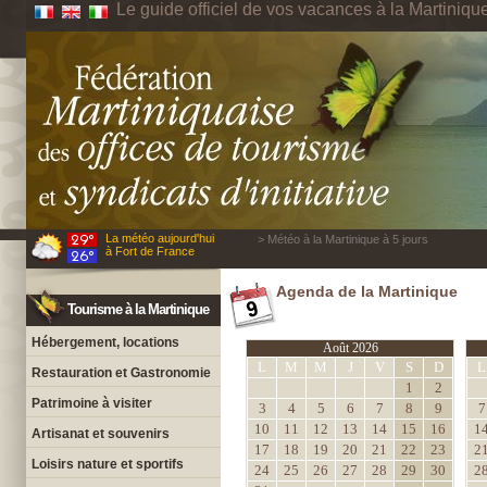
Le guide officiel de vos vacances à la Martiniqu
La météo aujourd'hui
> Météo à la Martinique à 5 jours
à Fort de France
Agenda de la Martinique
Tourisme à la Martinique
Hébergement, locations
Août 2026
L
M
M
J
V
S
D
L
Restauration et Gastronomie
1
2
Patrimoine à visiter
3
4
5
6
7
8
9
7
10
11
12
13
14
15
16
1
Artisanat et souvenirs
17
18
19
20
21
22
23
2
Loisirs nature et sportifs
24
25
26
27
28
29
30
2