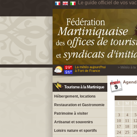
Le guide officiel de vos va
La météo aujourd'hui
> Météo à la 
à Fort de France
Agenda
Tourisme à la Martinique
Hébergement, locations
L
M
Restauration et Gastronomie
Patrimoine à visiter
3
4
5
10
11
1
Artisanat et souvenirs
17
18
1
Loisirs nature et sportifs
24
25
2