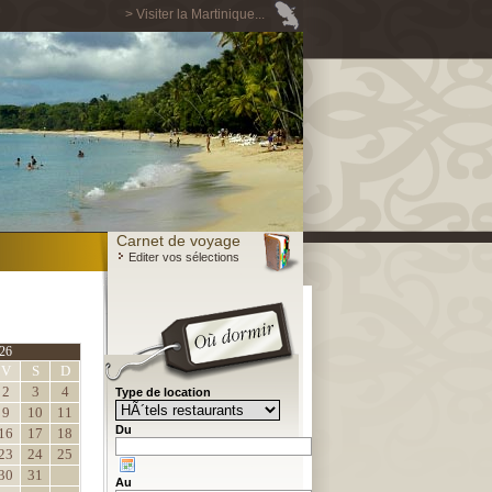
> Visiter la Martinique...
Carnet de voyage
Editer vos sélections
26
V
S
D
2
3
4
Type de location
9
10
11
Du
16
17
18
23
24
25
30
31
Au