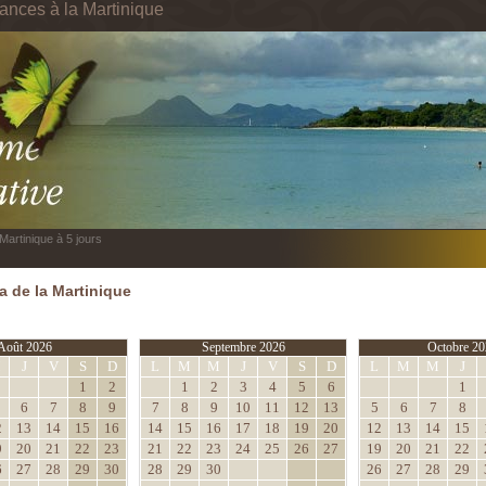
cances à la Martinique
Martinique à 5 jours
 de la Martinique
Août 2026
Septembre 2026
Octobre 20
M
J
V
S
D
L
M
M
J
V
S
D
L
M
M
J
1
2
1
2
3
4
5
6
1
6
7
8
9
7
8
9
10
11
12
13
5
6
7
8
2
13
14
15
16
14
15
16
17
18
19
20
12
13
14
15
9
20
21
22
23
21
22
23
24
25
26
27
19
20
21
22
6
27
28
29
30
28
29
30
26
27
28
29