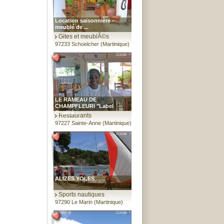
Location saisonnière -
meublé de ...
Gites et meublÃ©s
97233 Schoelcher (Martinique)
LE RAMEAU DE
CHAMPFLEURI "Label
Qualité ...
Restaurants
97227 Sainte-Anne (Martinique)
ALIZES YOLES
Sports nautiques
97290 Le Marin (Martinique)