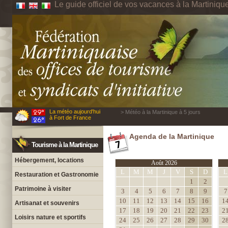
Le guide officiel de vos vacances à la Martiniqu
La météo aujourd'hui
> Météo à la Martinique à 5 jours
à Fort de France
Agenda de la Martinique
Tourisme à la Martinique
Hébergement, locations
Août 2026
L
M
M
J
V
S
D
L
Restauration et Gastronomie
1
2
Patrimoine à visiter
3
4
5
6
7
8
9
7
10
11
12
13
14
15
16
1
Artisanat et souvenirs
17
18
19
20
21
22
23
2
Loisirs nature et sportifs
24
25
26
27
28
29
30
2