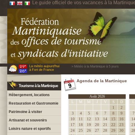
Le guide officiel de vos vacances à la Martiniqu
La météo aujourd'hui
> Météo à la Martinique à 5 jours
à Fort de France
Agenda de la Martinique
Tourisme à la Martinique
Hébergement, locations
Août 2026
L
M
M
J
V
S
D
L
Restauration et Gastronomie
1
2
Patrimoine à visiter
3
4
5
6
7
8
9
7
10
11
12
13
14
15
16
1
Artisanat et souvenirs
17
18
19
20
21
22
23
2
Loisirs nature et sportifs
24
25
26
27
28
29
30
2