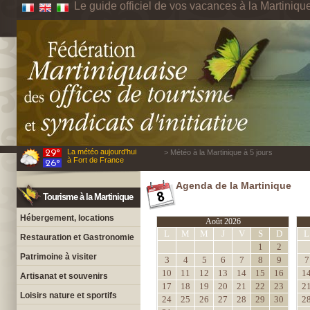
Le guide officiel de vos vacances à la Martiniqu
La météo aujourd'hui
> Météo à la Martinique à 5 jours
à Fort de France
Agenda de la Martinique
Tourisme à la Martinique
Hébergement, locations
Août 2026
L
M
M
J
V
S
D
L
Restauration et Gastronomie
1
2
Patrimoine à visiter
3
4
5
6
7
8
9
7
10
11
12
13
14
15
16
1
Artisanat et souvenirs
17
18
19
20
21
22
23
2
Loisirs nature et sportifs
24
25
26
27
28
29
30
2