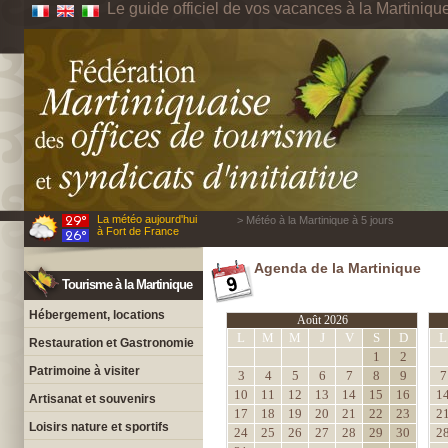
Le guide officiel de vos vacances à la Martiniqu
La météo aujourd'hui
> Météo à la Martinique à 5 jours
à Fort de France
Agenda de la Martinique
Tourisme à la Martinique
Hébergement, locations
Août 2026
L
M
M
J
V
S
D
L
Restauration et Gastronomie
1
2
Patrimoine à visiter
3
4
5
6
7
8
9
7
10
11
12
13
14
15
16
1
Artisanat et souvenirs
17
18
19
20
21
22
23
2
Loisirs nature et sportifs
24
25
26
27
28
29
30
2