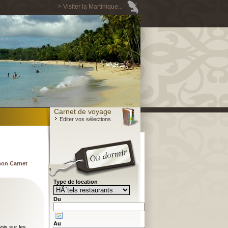
> Visiter la Martinique...
Carnet de voyage
Editer vos sélections
mon Carnet
Type de location
Du
Au
ois sur les