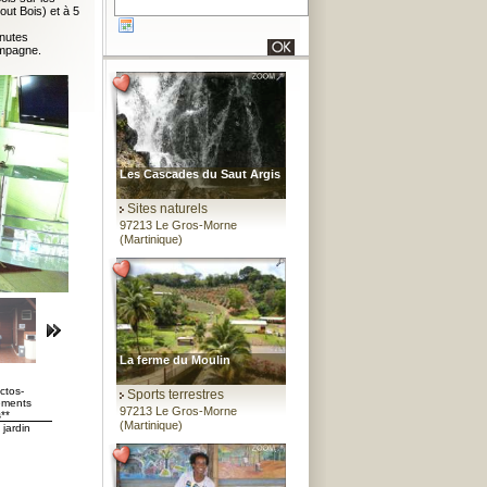
ut Bois) et à 5
inutes
ampagne.
Les Cascades du Saut Argis
Sites naturels
97213 Le Gros-Morne
(Martinique)
La ferme du Moulin
ctos-
Sports terrestres
ments
97213 Le Gros-Morne
**
(Martinique)
jardin