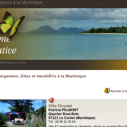
cances à la Martinique
Martinique à 5 jours
rgement, Gites et meublÃ©s à la Martinique
Ajouter à 
Villa Chrystal
Patricia PALMONT
Quartier Bout-Bois
97221 Le Carbet (Martinique)
Tél : 06 96 11 45 54
Villa F3 aménagée et climatisée, située au quartier Bout-B