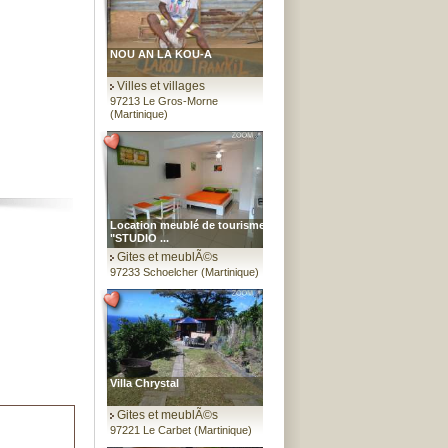
NOU AN LA KOU-A
Villes et villages
97213 Le Gros-Morne
(Martinique)
Location meublé de tourisme
"STUDIO ...
Gites et meublÃ©s
97233 Schoelcher (Martinique)
Villa Chrystal
Gites et meublÃ©s
97221 Le Carbet (Martinique)