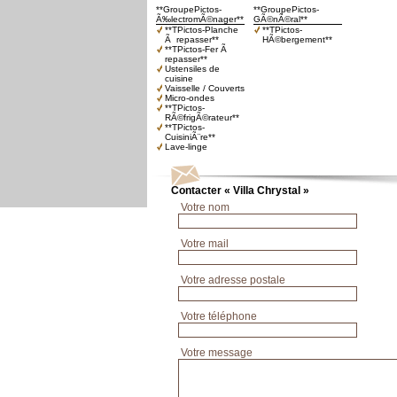
**GroupePictos-
**GroupePictos-
Ã‰lectromÃ©nager**
GÃ©nÃ©ral**
**TPictos-Planche
**TPictos-
Ã repasser**
HÃ©bergement**
**TPictos-Fer Ã
repasser**
Ustensiles de
cuisine
Vaisselle / Couverts
Micro-ondes
**TPictos-
RÃ©frigÃ©rateur**
**TPictos-
CuisiniÃ¨re**
Lave-linge
Contacter « Villa Chrystal »
Votre nom
Votre mail
Votre adresse postale
Votre téléphone
Votre message