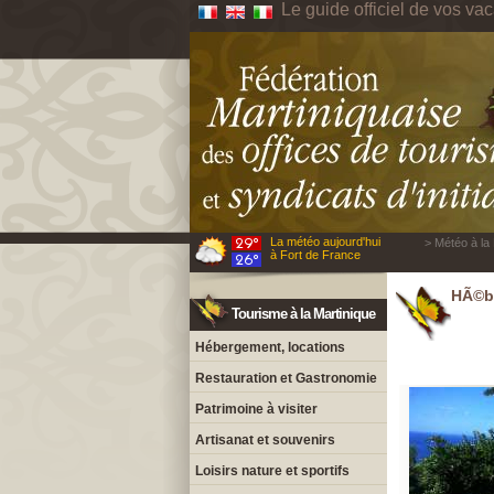
Le guide officiel de vos va
La météo aujourd'hui
> Météo à la 
à Fort de France
HÃ©be
Tourisme à la Martinique
Hébergement, locations
Restauration et Gastronomie
Patrimoine à visiter
Artisanat et souvenirs
Loisirs nature et sportifs