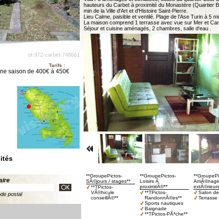
hauteurs du Carbet à proximité du Monastère (Quartier Bo
min de la Ville d'Art et d'Histoire Saint-Pierre.
Lieu Calme, paisible et ventilé. Plage de l'Ase Turin à 5 m
La maison comprend 1 terrasse avec vue sur Mer et C
Séjour et cuisine aménagés, 2 chambres, salle d'eau .
ot-972-carbet-748661
Tarifs :
ne saison de 400€ à 450€
ités
**GroupePictos-
**GroupePictos-
**GroupePi
aire
SÃ©jours / stages**
Loisirs Ã
AmÃ©nage
proximitÃ©**
extÃ©rieurs
**TPictos-
VÃ©hicule
**TPictos-
Salon de 
ode postal
conseillÃ©**
RandonnÃ©es**
Terrasse
Sports nautiques
Baignade
**TPictos-PÃªche**