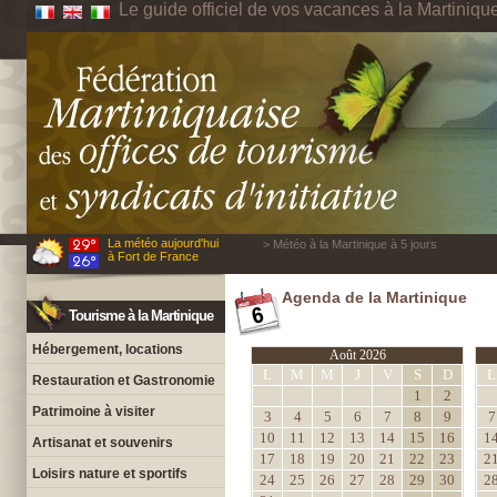
Le guide officiel de vos vacances à la Martiniqu
La météo aujourd'hui
> Météo à la Martinique à 5 jours
à Fort de France
Agenda de la Martinique
Tourisme à la Martinique
Hébergement, locations
Août 2026
L
M
M
J
V
S
D
L
Restauration et Gastronomie
1
2
Patrimoine à visiter
3
4
5
6
7
8
9
7
10
11
12
13
14
15
16
1
Artisanat et souvenirs
17
18
19
20
21
22
23
2
Loisirs nature et sportifs
24
25
26
27
28
29
30
2