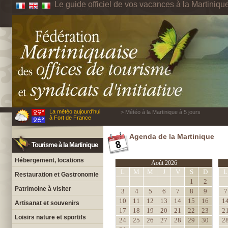
Le guide officiel de vos vacances à la Martiniqu
La météo aujourd'hui
> Météo à la Martinique à 5 jours
à Fort de France
Agenda de la Martinique
Tourisme à la Martinique
Hébergement, locations
Août 2026
L
M
M
J
V
S
D
L
Restauration et Gastronomie
1
2
Patrimoine à visiter
3
4
5
6
7
8
9
7
10
11
12
13
14
15
16
1
Artisanat et souvenirs
17
18
19
20
21
22
23
2
Loisirs nature et sportifs
24
25
26
27
28
29
30
2