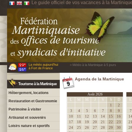
Le guide officiel de vos vacances à la Martiniqu
La météo aujourd'hui
> Météo à la Martinique à 5 jours
à Fort de France
Agenda de la Martinique
Tourisme à la Martinique
Hébergement, locations
Août 2026
L
M
M
J
V
S
D
L
Restauration et Gastronomie
1
2
Patrimoine à visiter
3
4
5
6
7
8
9
7
10
11
12
13
14
15
16
1
Artisanat et souvenirs
17
18
19
20
21
22
23
2
Loisirs nature et sportifs
24
25
26
27
28
29
30
2