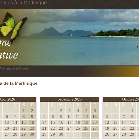
cances à la Martinique
Martinique à 5 jours
 de la Martinique
Août 2026
Septembre 2026
Octobre 20
M
J
V
S
D
L
M
M
J
V
S
D
L
M
M
J
1
2
1
2
3
4
5
6
1
6
7
8
9
7
8
9
10
11
12
13
5
6
7
8
2
13
14
15
16
14
15
16
17
18
19
20
12
13
14
15
9
20
21
22
23
21
22
23
24
25
26
27
19
20
21
22
6
27
28
29
30
28
29
30
26
27
28
29