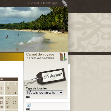
> Visiter la Martinique...
Carnet de voyage
Editer vos sélections
26
V
S
D
2
3
4
Type de location
9
10
11
Du
16
17
18
23
24
25
30
31
Au