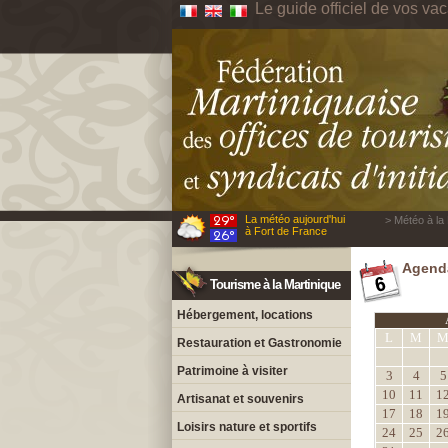
Le guide officiel de vos va
La météo aujourd'hui
> Météo à la 
à Fort de France
Agenda
Tourisme à la Martinique
Hébergement, locations
L
M
Restauration et Gastronomie
Patrimoine à visiter
3
4
5
10
11
1
Artisanat et souvenirs
17
18
1
Loisirs nature et sportifs
24
25
2