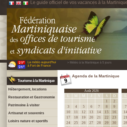
Le guide officiel de vos vacances à la Martiniqu
La météo aujourd'hui
> Météo à la Martinique à 5 jours
à Fort de France
Agenda de la Martinique
Tourisme à la Martinique
Hébergement, locations
Août 2026
L
M
M
J
V
S
D
L
Restauration et Gastronomie
1
2
Patrimoine à visiter
3
4
5
6
7
8
9
7
10
11
12
13
14
15
16
1
Artisanat et souvenirs
17
18
19
20
21
22
23
2
Loisirs nature et sportifs
24
25
26
27
28
29
30
2