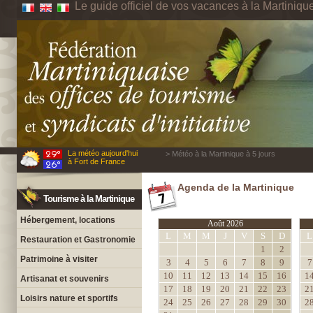
Le guide officiel de vos vacances à la Martiniqu
La météo aujourd'hui
> Météo à la Martinique à 5 jours
à Fort de France
Agenda de la Martinique
Tourisme à la Martinique
Hébergement, locations
Août 2026
L
M
M
J
V
S
D
L
Restauration et Gastronomie
1
2
Patrimoine à visiter
3
4
5
6
7
8
9
7
10
11
12
13
14
15
16
1
Artisanat et souvenirs
17
18
19
20
21
22
23
2
Loisirs nature et sportifs
24
25
26
27
28
29
30
2