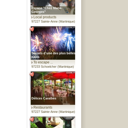
Espace "Chez Marie-
Georges"
Local products
97227 Sainte-Anne (Martinique)
Secrets d'une des plus belles
baies
To escape ...
97233 Schoelcher (Martinique)
Délices Caraïbes
Restaurants
97227 Sainte-Anne (Martinique)