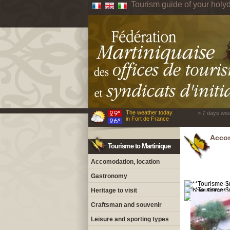
Tourism guide of your holyd
The weather today
> 7 days wea
in Fort de France
Accom
Tourisme to Martinique
Accomodation, location
Gastronomy
Heritage to visit
Craftsman and souvenir
Leisure and sporting types