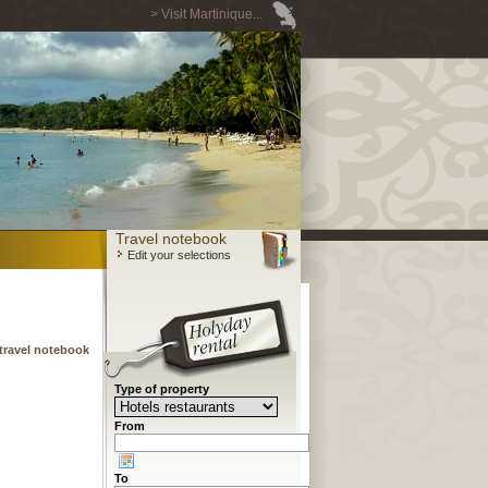
> Visit Martinique...
Travel notebook
Edit your selections
travel notebook
Type of property
From
To