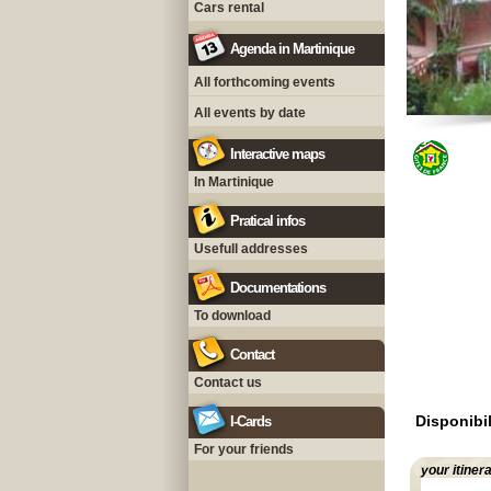
Cars rental
Agenda in Martinique
All forthcoming events
All events by date
Interactive maps
In Martinique
Pratical infos
Usefull addresses
Documentations
To download
Contact
Contact us
Disponibil
I-Cards
For your friends
your itiner