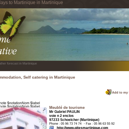
ays to Martinique in Martinique
ther forecast in Martinique
modation, Self catering in Martinique
Add to my 
Meublé de tourisme
Mr Gabriel PAULIN
voie n 2 enclos
97233 Schoelcher (Martinique)
Phone : 05 96 73 74 74
- Fax : 05 96 63 55 92
http://www.gitesmartinique.com