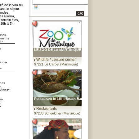
é de la villa du
dans le séjour
 ondes,
less/sem),
 terrain clos,
 19h à 7h.
ctos-
ments
**
e
LE ZOO DE LA MARTINIQUE
Wildlife / Leisure center
ctos-
97221 Le Carbet (Martinique)
**
orts
-
Ã©es**
-
Restaurant le Lili's Beach Bar
**
-
*
Restaurants
97233 Schoelcher (Martinique)