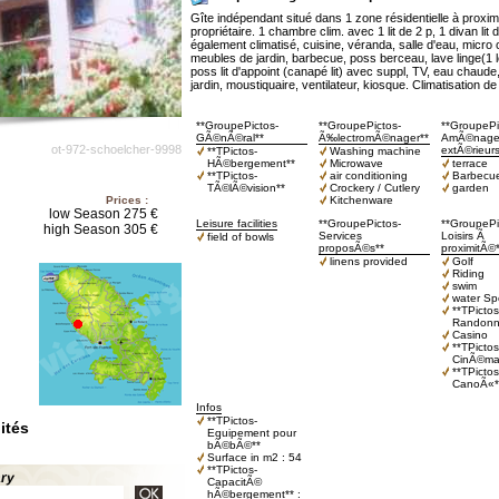
Gîte indépendant situé dans 1 zone résidentielle à proximit
propriétaire. 1 chambre clim. avec 1 lit de 2 p, 1 divan lit 
également climatisé, cuisine, véranda, salle d'eau, micro
meubles de jardin, barbecue, poss berceau, lave linge(1 
poss lit d'appoint (canapé lit) avec suppl, TV, eau chaude,
jardin, moustiquaire, ventilateur, kiosque. Climatisation de
**GroupePictos-
**GroupePictos-
**GroupePi
GÃ©nÃ©ral**
Ã‰lectromÃ©nager**
AmÃ©nage
ot-972-schoelcher-9998
extÃ©rieurs
**TPictos-
Washing machine
HÃ©bergement**
Microwave
terrace
**TPictos-
air conditioning
Barbecu
TÃ©lÃ©vision**
Crockery / Cutlery
garden
Prices :
Kitchenware
low Season 275 €
Leisure facilities
**GroupePictos-
**GroupePi
high Season 305 €
Services
Loisirs Ã
field of bowls
proposÃ©s**
proximitÃ©
linens provided
Golf
Riding
swim
water Sp
**TPictos
Randonn
Casino
**TPictos
CinÃ©ma
**TPictos
CanoÃ«*
Infos
**TPictos-
ités
Equipement pour
bÃ©bÃ©**
Surface in m2 : 54
**TPictos-
ary
CapacitÃ©
hÃ©bergement** :