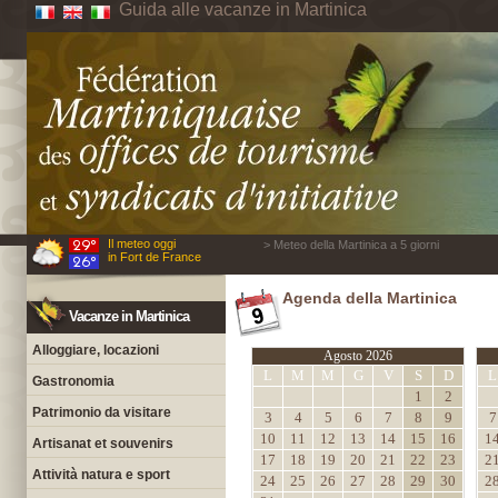
Guida alle vacanze in Martinica
Il meteo oggi
> Meteo della Martinica a 5 giorni
in Fort de France
Agenda della Martinica
Vacanze in Martinica
Alloggiare, locazioni
Agosto 2026
L
M
M
G
V
S
D
L
Gastronomia
1
2
Patrimonio da visitare
3
4
5
6
7
8
9
7
10
11
12
13
14
15
16
1
Artisanat et souvenirs
17
18
19
20
21
22
23
2
Attività natura e sport
24
25
26
27
28
29
30
2