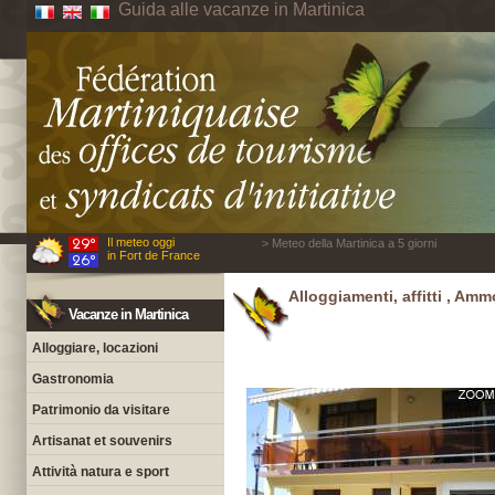
Guida alle vacanze in Martinica
Il meteo oggi
> Meteo della Martinica a 5 giorni
in Fort de France
Alloggiamenti, affitti , Ammo
Vacanze in Martinica
Alloggiare, locazioni
Gastronomia
Patrimonio da visitare
Artisanat et souvenirs
Attività natura e sport