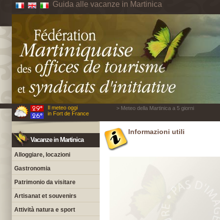
Guida alle vacanze in Martinica
Il meteo oggi
> Meteo della Martinica a 5 giorni
in Fort de France
Informazioni utili
Vacanze in Martinica
Alloggiare, locazioni
Gastronomia
Patrimonio da visitare
Artisanat et souvenirs
Attività natura e sport