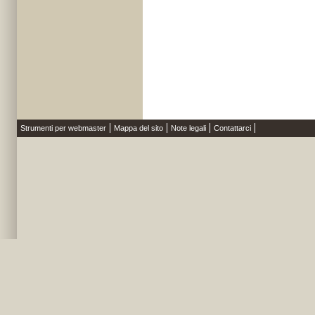
Strumenti per webmaster
Mappa del sito
Note legali
Contattarci