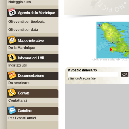
Noleggio auto
Agenda de la Martinique
Gli eventi per tipologia
Gli eventi per data
Mappe interattive
De la Martinique
Informazioni Utili
ot-972-ansesdarlet-70827
Indirizzi utili
il vostro itinerario
Documentazione
città, codice postale
Da scaricare
Contatti
Contattarci
Cartoline
Per i vostri amici