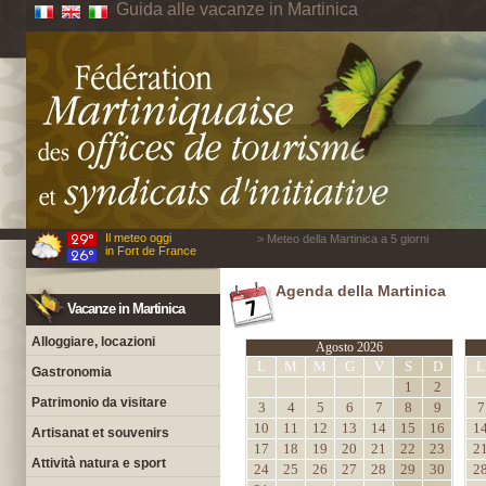
Guida alle vacanze in Martinica
Il meteo oggi
> Meteo della Martinica a 5 giorni
in Fort de France
Agenda della Martinica
Vacanze in Martinica
Alloggiare, locazioni
Agosto 2026
L
M
M
G
V
S
D
L
Gastronomia
1
2
Patrimonio da visitare
3
4
5
6
7
8
9
7
10
11
12
13
14
15
16
1
Artisanat et souvenirs
17
18
19
20
21
22
23
2
Attività natura e sport
24
25
26
27
28
29
30
2