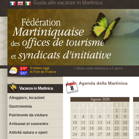
Guida alle vacanze in Martinica
Il meteo oggi
> Meteo della Martinica a 5 giorni
in Fort de France
Agenda della Martinica
Vacanze in Martinica
Alloggiare, locazioni
Agosto 2026
L
M
M
G
V
S
D
L
Gastronomia
1
2
Patrimonio da visitare
3
4
5
6
7
8
9
7
10
11
12
13
14
15
16
1
Artisanat et souvenirs
17
18
19
20
21
22
23
2
Attività natura e sport
24
25
26
27
28
29
30
2