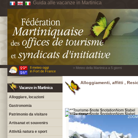
Guida alle vacanze in Martinica
Il meteo oggi
> Meteo della Martinica a 5 giorni
in Fort de France
Alloggiamenti, affitti , Res
Vacanze in Martinica
Alloggiare, locazioni
Gastronomia
Patrimonio da visitare
Artisanat et souvenirs
Attività natura e sport