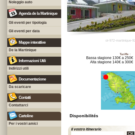
Noleggio auto
Agenda de la Martinique
Gli eventi per tipologia
Gli eventi per data
ot-972-martinique-9
Mappe interattive
De la Martinique
Tariffe :
Bassa stagione 130€ a 250€
Informazioni Utili
Alta stagione 140€ a 300€
Indirizzi utili
Documentazione
Da scaricare
Contatti
Contattarci
Disponibilités
Cartoline
Per i vostri amici
il vostro itinerario