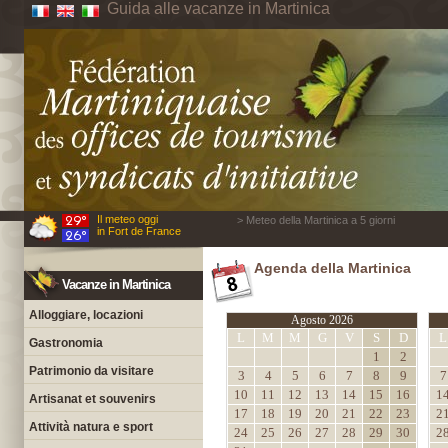
Guida alle vacanze in Martinica
Il meteo oggi
> Meteo della Martinica a 5 giorni
in Fort de France
Agenda della Martinica
Vacanze in Martinica
Alloggiare, locazioni
Agosto 2026
L
M
M
G
V
S
D
L
Gastronomia
1
2
Patrimonio da visitare
3
4
5
6
7
8
9
7
10
11
12
13
14
15
16
1
Artisanat et souvenirs
17
18
19
20
21
22
23
2
Attività natura e sport
24
25
26
27
28
29
30
2