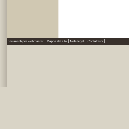
Strumenti per webmaster
Mappa del sito
Note legali
Contattarci