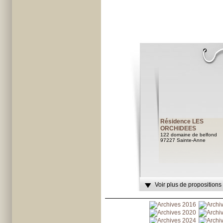
Résidence LES
ORCHIDEES
122 domaine de belfond
97227 Sainte-Anne
Voir plus de propositions