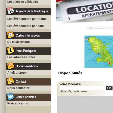
Location de véhicules
Agenda de la Martinique
Les événements par thème
Les événements par date
ot-972-sainteanne-10
Cartes interactives
De la Martinique
Infos Pratiques
Les adresses utiles
Documentations
A télécharger
Disponibilités
Contact
votre itinéraire
Nous contacter
Votre ville, code postal
Cartes postales
Pour vos amis