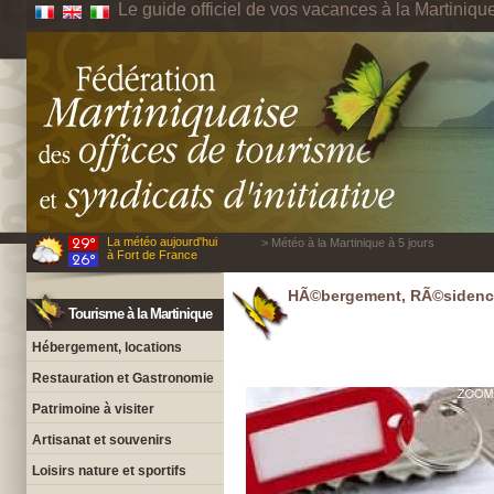
Le guide officiel de vos vacances à la Martiniqu
La météo aujourd'hui
> Météo à la Martinique à 5 jours
à Fort de France
HÃ©bergement, RÃ©sidences
Tourisme à la Martinique
Hébergement, locations
Restauration et Gastronomie
Patrimoine à visiter
Artisanat et souvenirs
Loisirs nature et sportifs