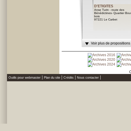
D'ETIGITES
Anse Turin - route des
Bénédictines- Quartier Bou
bois
97221 Le Carbet
Voir plus de propositions
C
Outils pour webmaster
Plan du site
Crédits
Nous contacter