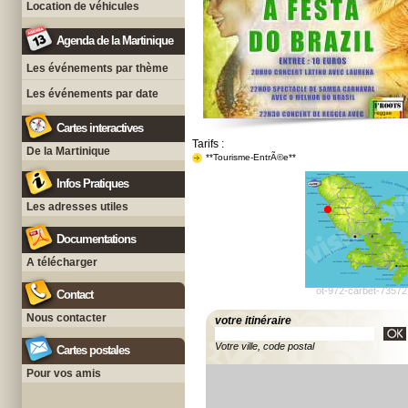
Location de véhicules
Agenda de la Martinique
Les événements par thème
Les événements par date
Cartes interactives
Tarifs :
De la Martinique
**Tourisme-EntrÃ©e**
Infos Pratiques
Les adresses utiles
Documentations
A télécharger
ot-972-carbet-73572
Contact
Nous contacter
votre itinéraire
Votre ville, code postal
Cartes postales
Pour vos amis