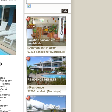
Location saisonnière -
meublé de ...
Ammobiliati in affitto
97233 Schoelcher (Martinique)
ctos-
RESIDENCE DES ILES
Ã©nager**
s-Planche
er**
Residence
s-Fer Ã
97290 Le Marin (Martinique)
**
da cucina
Posate
da
-
teur**
-
©rateur**