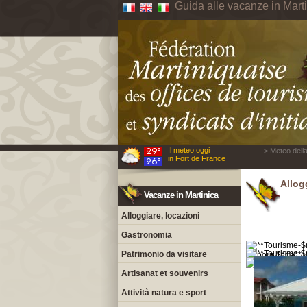
Guida alle vacanze in Mart
Il meteo oggi
> Meteo della
in Fort de France
Allog
Vacanze in Martinica
Alloggiare, locazioni
Gastronomia
Patrimonio da visitare
Artisanat et souvenirs
Attività natura e sport