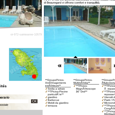
di Beauregard vi offrono comfort e tranquillità.
ot-972-sainteanne-10579
**GroupePictos-
**GroupePictos-
**GroupePi
AmÃ©nagements
MultimÃ©dia**
Ã‰lectrom
ités
extÃ©rieurs**
**TPictos-
**TPicto
Sedia a sdraio
MagnÃ©toscope
Ã repass
**TPictos-Piscine
â€“ Dvd**
**TPicto
particuliÃ¨re**
repasser
inerario
giardino
Utensili 
Barbecue
Piatti / 
Mobili da giardino
Microon
postale
terrazza
**TPictos
CongÃ©la
**TPictos
RÃ©frigÃ