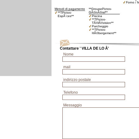
Forno / M
Metodi di pagamento
**GroupePictos-
GÃ©nÃ©ral**
**TPictos-
EspÃ¨ces**
Piscina
**TPictos-
TÃ©lÃ©vision**
Parcheggio
**TPictos-
HÃ©bergement**
Contattare ' VILLA DE LO Â'
Nome
mail
indirizzo postale
Telefono
Messaggio