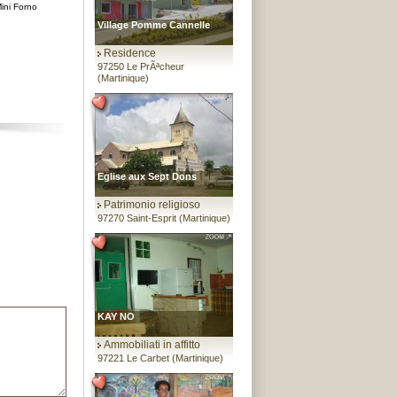
ini Forno
Village Pomme Cannelle
Residence
97250 Le PrÃªcheur
(Martinique)
Eglise aux Sept Dons
Patrimonio religioso
97270 Saint-Esprit (Martinique)
KAY NO
Ammobiliati in affitto
97221 Le Carbet (Martinique)