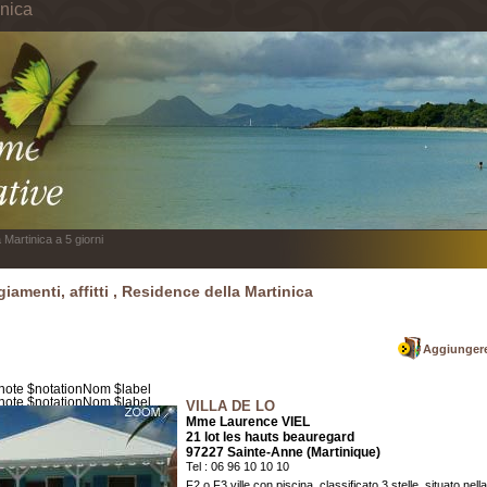
inica
 Martinica a 5 giorni
giamenti, affitti , Residence della Martinica
Aggiungere
VILLA DE LO
Mme Laurence VIEL
21 lot les hauts beauregard
97227 Sainte-Anne (Martinique)
Tel : 06 96 10 10 10
F2 o F3 ville con piscina, classificato 3 stelle, situato nel