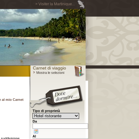
> Visiter la Martinique...
Carnet di viaggio
Mostra le selezioni
 al mio Carnet
Tipo di proprietà
Da
Al
la suddivisione