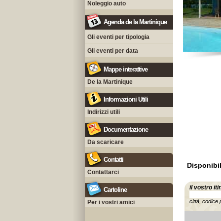
Noleggio auto
Agenda de la Martinique
Gli eventi per tipologia
Gli eventi per data
Mappe interattive
De la Martinique
Informazioni Utili
Indirizzi utili
Documentazione
Da scaricare
Contatti
Disponibil
Contattarci
il vostro it
Cartoline
città, codice 
Per i vostri amici