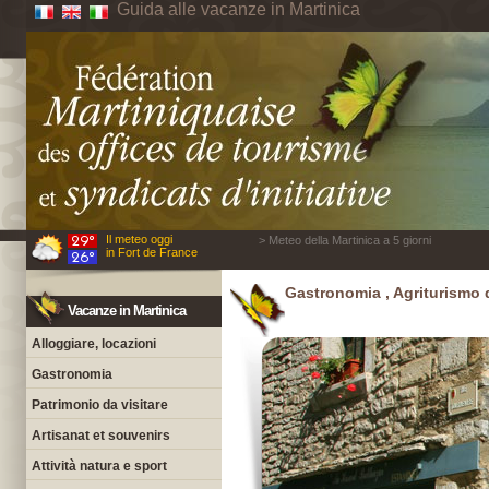
Guida alle vacanze in Martinica
Il meteo oggi
> Meteo della Martinica a 5 giorni
in Fort de France
Gastronomia , Agriturismo d
Vacanze in Martinica
Alloggiare, locazioni
Gastronomia
Patrimonio da visitare
Artisanat et souvenirs
Attività natura e sport