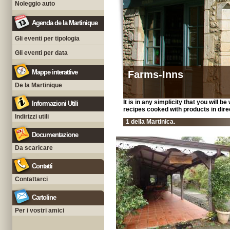
Noleggio auto
Agenda de la Martinique
Gli eventi per tipologia
Gli eventi per data
Mappe interattive
Farms-Inns
De la Martinique
It is in any simplicity that you will
Informazioni Utili
recipes cooked with products in dir
Indirizzi utili
1 della Martinica.
Documentazione
Da scaricare
Contatti
Contattarci
Cartoline
Per i vostri amici