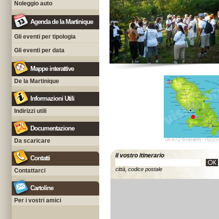
Noleggio auto
Agenda de la Martinique
Gli eventi per tipologia
Gli eventi per data
Mappe interattive
De la Martinique
Informazioni Utili
Indirizzi utili
Documentazione
ot-972-troisilets-7602
Da scaricare
il vostro itinerario
Contatti
città, codice postale
Contattarci
Cartoline
Per i vostri amici