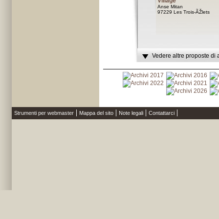
Village
Anse Mitan
97229 Les Trois-ÃŽlets
Vedere altre proposte di 
Strumenti per webmaster
Mappa del sito
Note legali
Contattarci