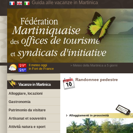
Guida alle vacanze in Martinica
Il meteo oggi
> Meteo della Martinica a 5 giorni
in Fort de France
Randonnee pedestre
Vacanze in Martinica
Alloggiare, locazioni
Gastronomia
Patrimonio da visitare
Alloggiamenti in prossimità
Artisanat et souvenirs
Attività natura e sport